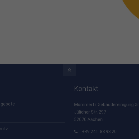
Kontakt
ngebote
Mommertz Gebäudereinigung Gm
Jülicher Str. 297
52070 Aachen
hutz
+49 241 88 93 20