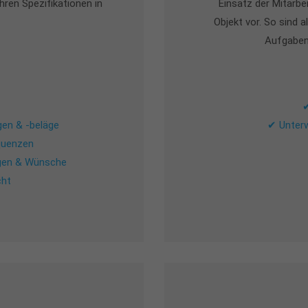
hren Spezifikationen in
Einsatz der Mitarbe
Objekt vor. So sind a
Aufgaben 
✔
en & -beläge
✔ Unterw
quenzen
ngen & Wünsche
cht