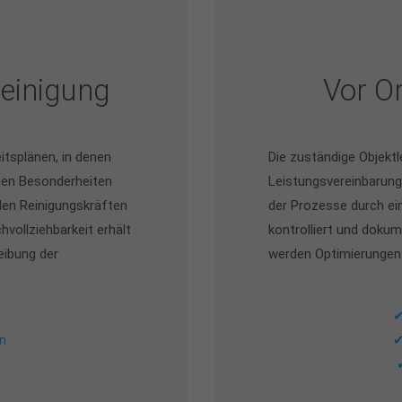
Reinigung
Vor Or
eitsplänen, in denen
Die zuständige Objektl
chen Besonderheiten
Leistungsvereinbarunge
t den Reinigungskräften
der Prozesse durch ein
hvollziehbarkeit erhält
kontrolliert und doku
eibung der
werden Optimierunge
✔
n
✔